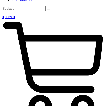
Moje ulubione
0,00
zł
0