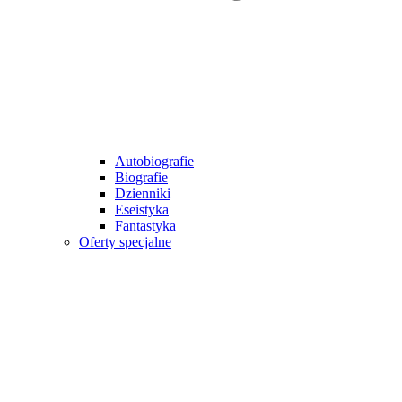
Autobiografie
Biografie
Dzienniki
Eseistyka
Fantastyka
Oferty specjalne