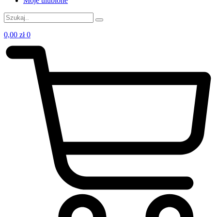
Moje ulubione
0,00
zł
0