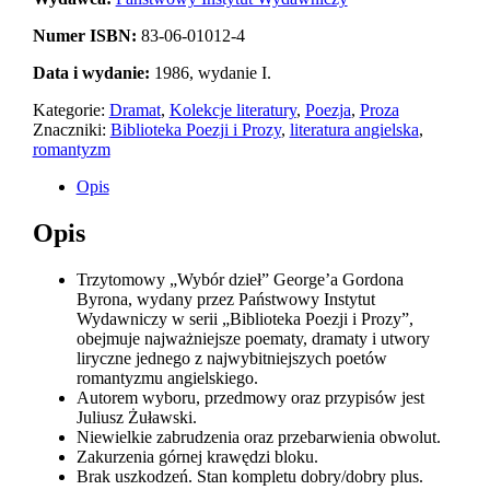
Numer ISBN:
83-06-01012-4
Data i wydanie:
1986, wydanie I.
Kategorie:
Dramat
,
Kolekcje literatury
,
Poezja
,
Proza
Znaczniki:
Biblioteka Poezji i Prozy
,
literatura angielska
,
romantyzm
Opis
Opis
Trzytomowy „Wybór dzieł” George’a Gordona
Byrona, wydany przez Państwowy Instytut
Wydawniczy w serii „Biblioteka Poezji i Prozy”,
obejmuje najważniejsze poematy, dramaty i utwory
liryczne jednego z najwybitniejszych poetów
romantyzmu angielskiego.
Autorem wyboru, przedmowy oraz przypisów jest
Juliusz Żuławski.
Niewielkie zabrudzenia oraz przebarwienia obwolut.
Zakurzenia górnej krawędzi bloku.
Brak uszkodzeń. Stan kompletu dobry/dobry plus.