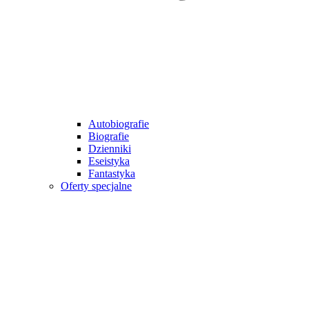
Autobiografie
Biografie
Dzienniki
Eseistyka
Fantastyka
Oferty specjalne