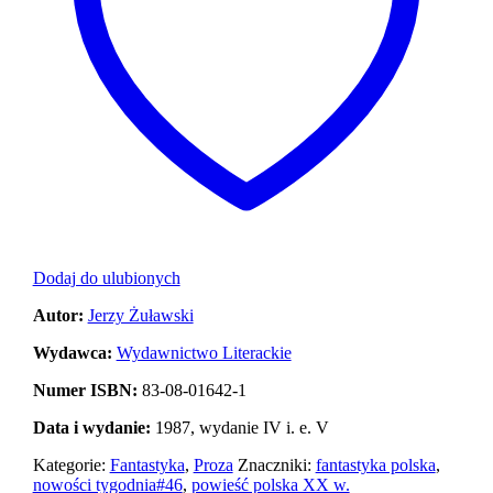
Dodaj do ulubionych
Autor:
Jerzy Żuławski
Wydawca:
Wydawnictwo Literackie
Numer ISBN:
83-08-01642-1
Data i wydanie:
1987, wydanie IV i. e. V
Kategorie:
Fantastyka
,
Proza
Znaczniki:
fantastyka polska
,
nowości tygodnia#46
,
powieść polska XX w.