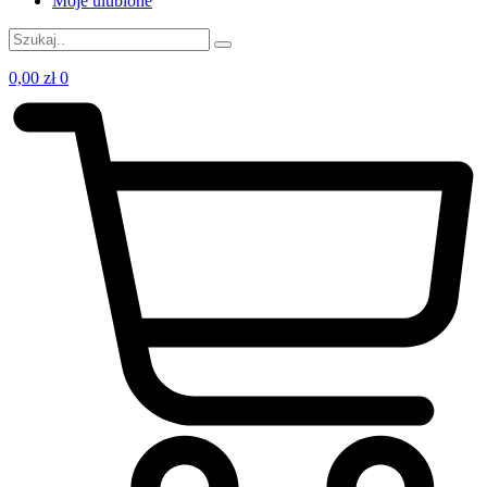
Moje ulubione
0,00
zł
0