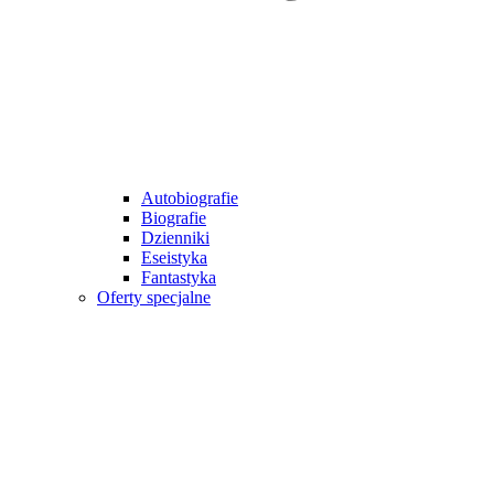
Autobiografie
Biografie
Dzienniki
Eseistyka
Fantastyka
Oferty specjalne