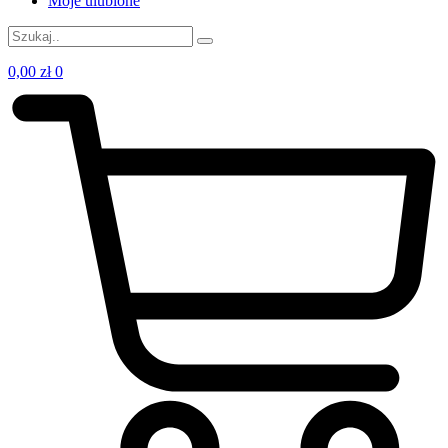
Moje ulubione
0,00
zł
0