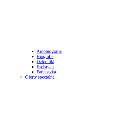
Autobiografie
Biografie
Dzienniki
Eseistyka
Fantastyka
Oferty specjalne