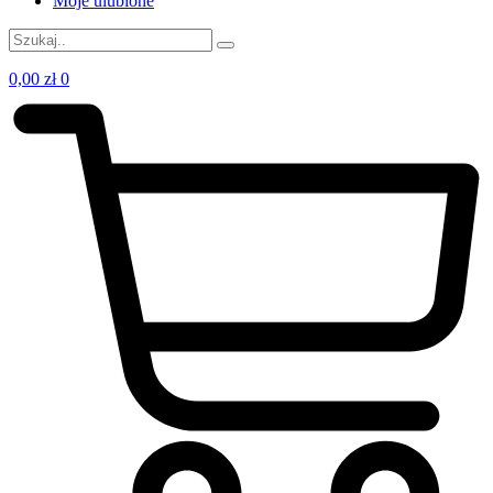
Moje ulubione
0,00
zł
0