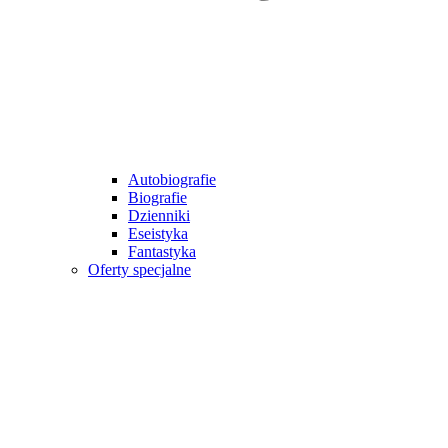
Autobiografie
Biografie
Dzienniki
Eseistyka
Fantastyka
Oferty specjalne