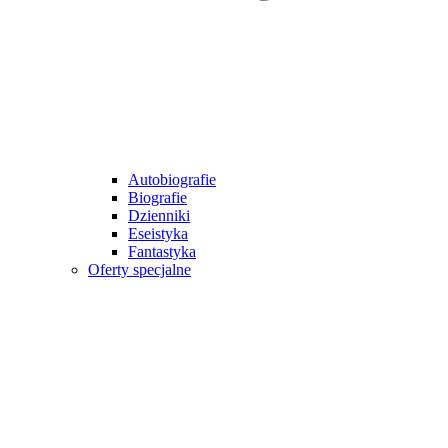
Autobiografie
Biografie
Dzienniki
Eseistyka
Fantastyka
Oferty specjalne