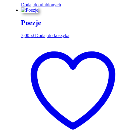
Dodaj do ulubionych
Poezje
7,00
zł
Dodaj do koszyka