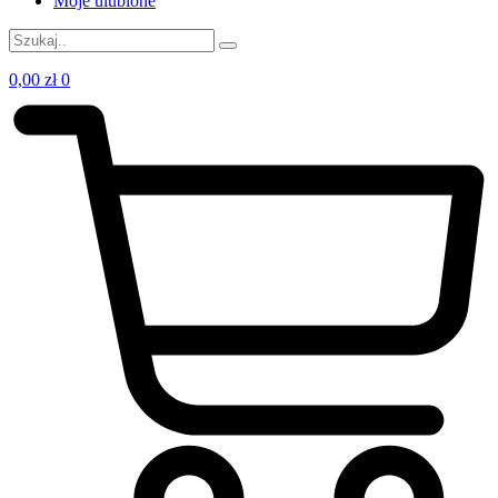
Moje ulubione
0,00
zł
0