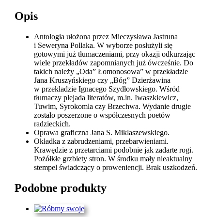
Opis
Antologia ułożona przez Mieczysława Jastruna
i Seweryna Pollaka. W wyborze posłużyli się
gotowymi już tłumaczeniami, przy okazji odkurzając
wiele przekładów zapomnianych już ówcześnie. Do
takich należy „Oda” Łomonosowa” w przekładzie
Jana Kruszyńskiego czy „Bóg” Dzierżawina
w przekładzie Ignacego Szydłowskiego. Wśród
tłumaczy plejada literatów, m.in. Iwaszkiewicz,
Tuwim, Syrokomla czy Brzechwa. Wydanie drugie
zostało poszerzone o współczesnych poetów
radzieckich.
Oprawa graficzna Jana S. Miklaszewskiego.
Okładka z zabrudzeniami, przebarwieniami.
Krawędzie z przetarciami podobnie jak zadarte rogi.
Pożółkłe grzbiety stron. W środku mały nieaktualny
stempel świadczący o proweniencji. Brak uszkodzeń.
Podobne produkty