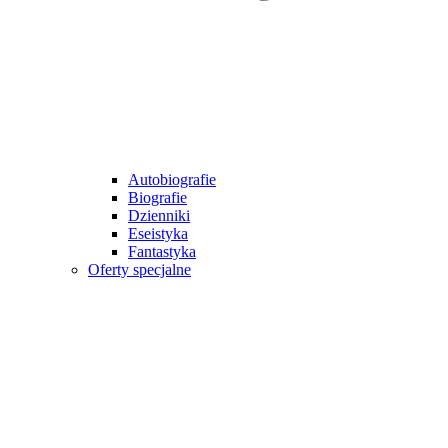
Autobiografie
Biografie
Dzienniki
Eseistyka
Fantastyka
Oferty specjalne