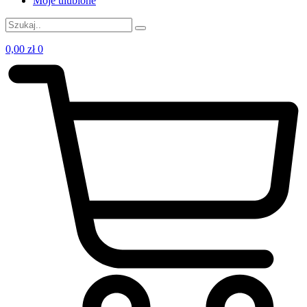
Moje ulubione
0,00
zł
0