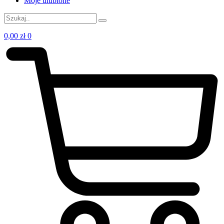
Moje ulubione
0,00
zł
0