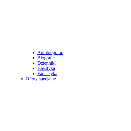
Autobiografie
Biografie
Dzienniki
Eseistyka
Fantastyka
Oferty specjalne