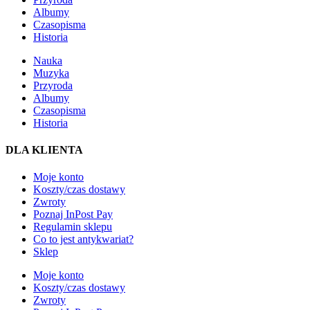
Albumy
Czasopisma
Historia
Nauka
Muzyka
Przyroda
Albumy
Czasopisma
Historia
DLA KLIENTA
Moje konto
Koszty/czas dostawy
Zwroty
Poznaj InPost Pay
Regulamin sklepu
Co to jest antykwariat?
Sklep
Moje konto
Koszty/czas dostawy
Zwroty