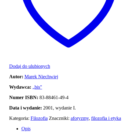
Dodaj do ulubionych
Autor:
Marek Niechwiej
Wydawca:
„bis"
Numer ISBN:
83-88461-49-4
Data i wydanie:
2001, wydanie I.
Kategoria:
Filozofia
Znaczniki:
aforyzmy
,
filozofia i etyka
Opis