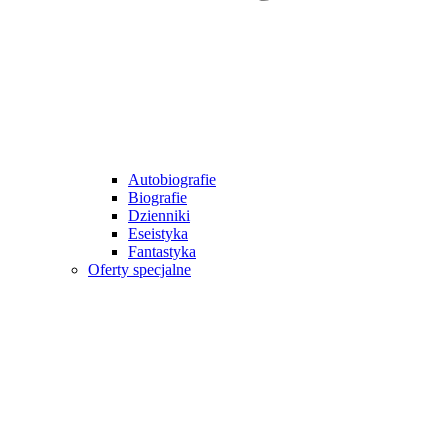
Autobiografie
Biografie
Dzienniki
Eseistyka
Fantastyka
Oferty specjalne