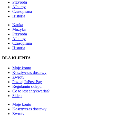
Przyroda
Albumy
Czasopisma
Historia
Nauka
Muzyka
Przyroda
Albumy
Czasopisma
Historia
DLA KLIENTA
Moje konto
Koszty/czas dostawy
Zwroty
Poznaj InPost Pay
Regulamin sklepu
Co to jest antykwariat?
Sklep
Moje konto
Koszty/czas dostawy
Zwroty