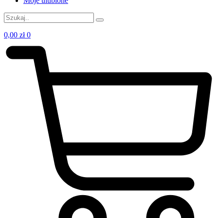
Moje ulubione
0,00
zł
0