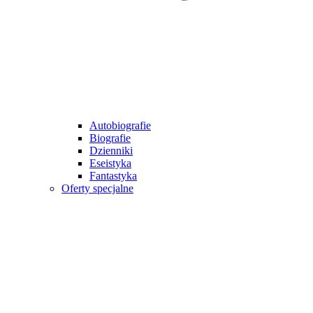
Autobiografie
Biografie
Dzienniki
Eseistyka
Fantastyka
Oferty specjalne