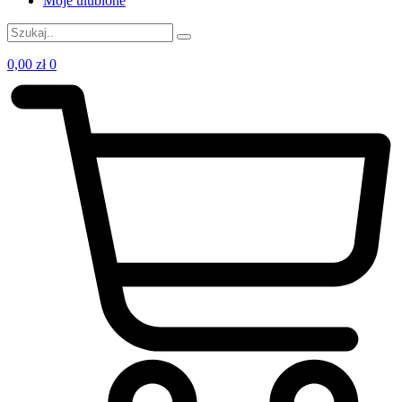
Moje ulubione
0,00
zł
0