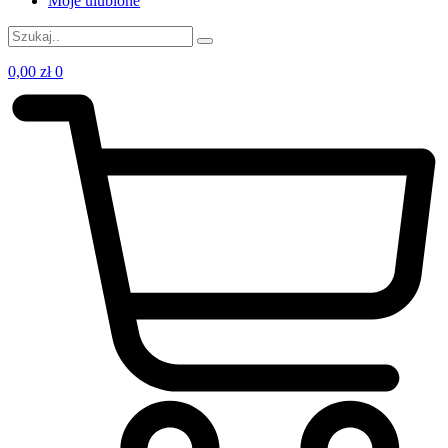
Moje ulubione
0,00
zł
0