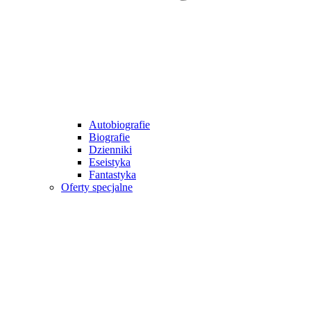
Autobiografie
Biografie
Dzienniki
Eseistyka
Fantastyka
Oferty specjalne