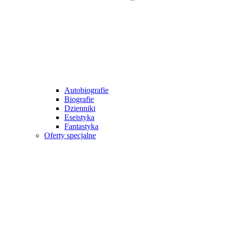
Autobiografie
Biografie
Dzienniki
Eseistyka
Fantastyka
Oferty specjalne