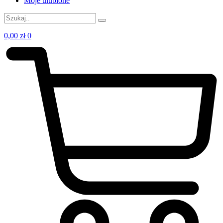
Moje ulubione
0,00
zł
0