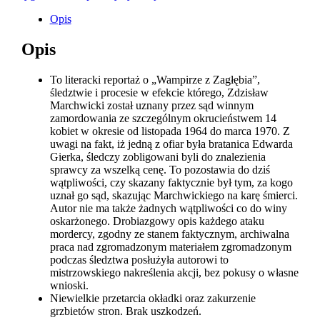
Opis
Opis
To literacki reportaż o „Wampirze z Zagłębia”,
śledztwie i procesie w efekcie którego, Zdzisław
Marchwicki został uznany przez sąd winnym
zamordowania ze szczególnym okrucieństwem 14
kobiet w okresie od listopada 1964 do marca 1970. Z
uwagi na fakt, iż jedną z ofiar była bratanica Edwarda
Gierka, śledczy zobligowani byli do znalezienia
sprawcy za wszelką cenę. To pozostawia do dziś
wątpliwości, czy skazany faktycznie był tym, za kogo
uznał go sąd, skazując Marchwickiego na karę śmierci.
Autor nie ma także żadnych wątpliwości co do winy
oskarżonego. Drobiazgowy opis każdego ataku
mordercy, zgodny ze stanem faktycznym, archiwalna
praca nad zgromadzonym materiałem zgromadzonym
podczas śledztwa posłużyła autorowi to
mistrzowskiego nakreślenia akcji, bez pokusy o własne
wnioski.
Niewielkie przetarcia okładki oraz zakurzenie
grzbietów stron. Brak uszkodzeń.