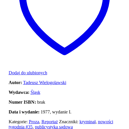
Dodaj do ulubionych
Autor:
Tadeusz Wielogolawski
Wydawca:
Śląsk
Numer ISBN:
brak
Data i wydanie:
1977, wydanie I.
Kategorie:
Proza
,
Reportaż
Znaczniki:
kryminał
,
nowości
tygodnia #35
,
publicystyka sądowa