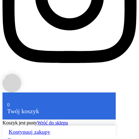
0
0
Twój koszyk
Koszyk jest pusty
Wróć do sklepu
Kontynuuj zakupy