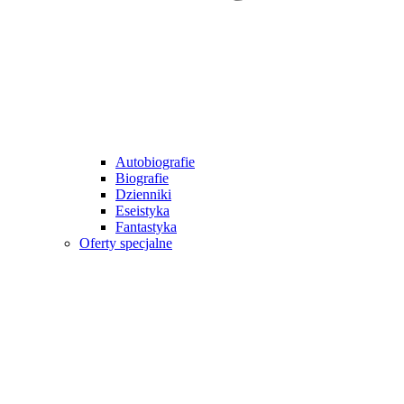
Autobiografie
Biografie
Dzienniki
Eseistyka
Fantastyka
Oferty specjalne