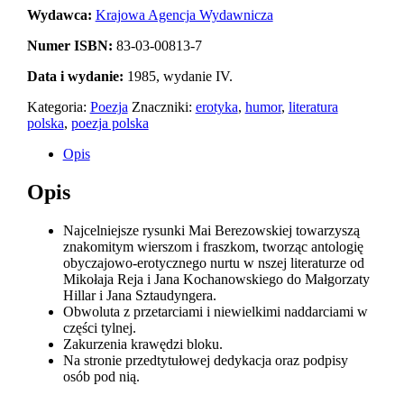
Wydawca:
Krajowa Agencja Wydawnicza
Numer ISBN:
83-03-00813-7
Data i wydanie:
1985, wydanie IV.
Kategoria:
Poezja
Znaczniki:
erotyka
,
humor
,
literatura
polska
,
poezja polska
Opis
Opis
Najcelniejsze rysunki Mai Berezowskiej towarzyszą
znakomitym wierszom i fraszkom, tworząc antologię
obyczajowo-erotycznego nurtu w nszej literaturze od
Mikołaja Reja i Jana Kochanowskiego do Małgorzaty
Hillar i Jana Sztaudyngera.
Obwoluta z przetarciami i niewielkimi naddarciami w
części tylnej.
Zakurzenia krawędzi bloku.
Na stronie przedtytułowej dedykacja oraz podpisy
osób pod nią.