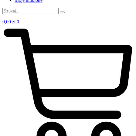
Moje ulubione
0,00
zł
0