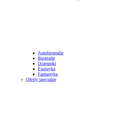
Autobiografie
Biografie
Dzienniki
Eseistyka
Fantastyka
Oferty specjalne