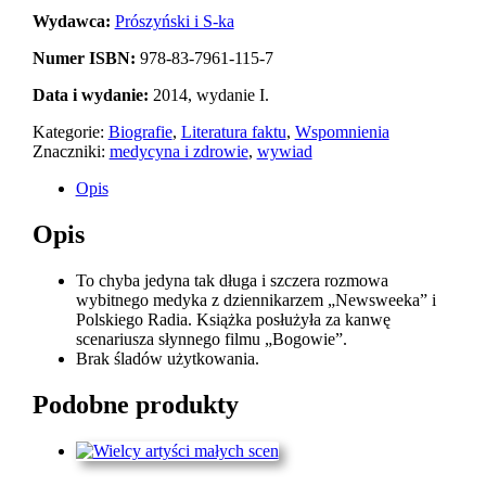
Wydawca:
Prószyński i S-ka
Numer ISBN:
978-83-7961-115-7
Data i wydanie:
2014, wydanie I.
Kategorie:
Biografie
,
Literatura faktu
,
Wspomnienia
Znaczniki:
medycyna i zdrowie
,
wywiad
Opis
Opis
To chyba jedyna tak długa i szczera rozmowa
wybitnego medyka z dziennikarzem „Newsweeka” i
Polskiego Radia. Książka posłużyła za kanwę
scenariusza słynnego filmu „Bogowie”.
Brak śladów użytkowania.
Podobne produkty