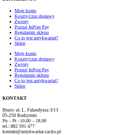
Moje konto
Koszty/czas dostawy
Zwroty
Poznaj InPost Pay
Regulamin sklepu
Co to jest antykwariat?
Sklep
Moje konto
Koszty/czas dostawy
Zwroty
Poznaj InPost Pay
Regulamin sklepu
Co to jest antykwariat?
Sklep
KONTAKT
Biuro: ul. L. Falandysza 3/13
05-250 Radzymin
Pn – Pt : 10.00 – 18.00
tel.: 882 591 477
kontakt@antykwariat-cacko.pl