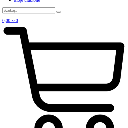
Moje ulubione
0,00
zł
0