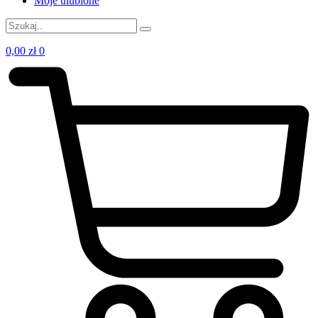
Moje ulubione
0,00
zł
0