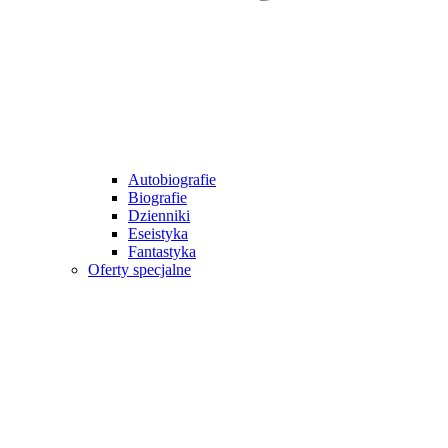
Autobiografie
Biografie
Dzienniki
Eseistyka
Fantastyka
Oferty specjalne