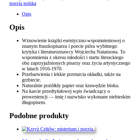
poezja polska
Opis
Opis
Wznowienie książki eseistyczno-wspomnieniowej o
znanym fraszkopisarzu i poecie pióra wybitnego
krytyka i literaturoznawcy Wojciecha Natansona. To
wspomnienia z okresu młodości i startu literackiego
obu zaprzyjaźnionych pisarzy oraz życia artystycznego
w latach 1916-1970.
Przebarwienia i lekkie przetarcia okładki, także na
grzbiecie.
Naturalnie pożółkły papier oraz krawędzie bloku.
Na karcie przedtytułowej wpis świadczący o
proweniencji — imię i nazwisko wykonane niebieskim
długopisem.
Podobne produkty