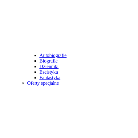
Autobiografie
Biografie
Dzienniki
Eseistyka
Fantastyka
Oferty specjalne