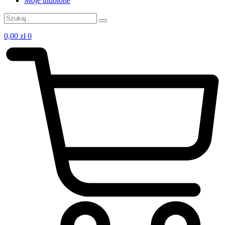
Moje ulubione
0,00
zł
0