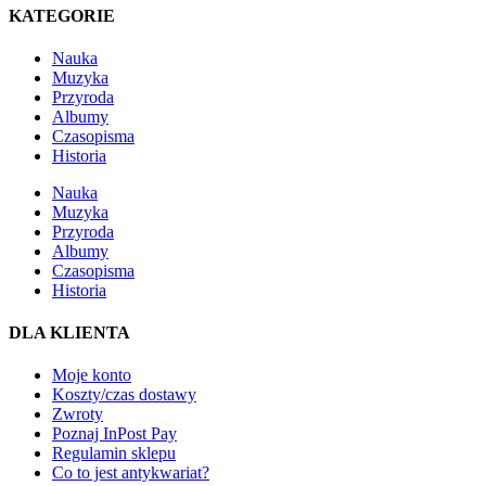
KATEGORIE
Nauka
Muzyka
Przyroda
Albumy
Czasopisma
Historia
Nauka
Muzyka
Przyroda
Albumy
Czasopisma
Historia
DLA KLIENTA
Moje konto
Koszty/czas dostawy
Zwroty
Poznaj InPost Pay
Regulamin sklepu
Co to jest antykwariat?