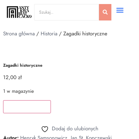
Strona główna
/
Historia
/ Zagadki historyczne
Zagadki historyczne
12,00
zł
1 w magazynie
Dodaj do koszyka
Dodaj do ulubionych
Autor:
Henryk Samsonowicz
,
Jan St. Kopczewski