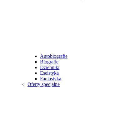
Autobiografie
Biografie
Dzienniki
Eseistyka
Fantastyka
Oferty specjalne