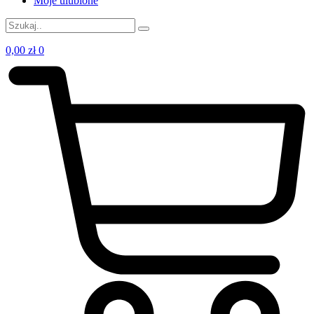
Moje ulubione
0,00
zł
0