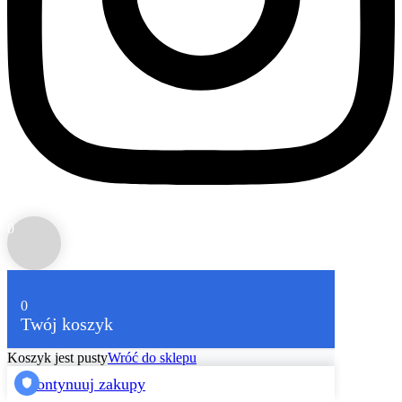
0
0
Twój koszyk
Koszyk jest pusty
Wróć do sklepu
Kontynuuj zakupy