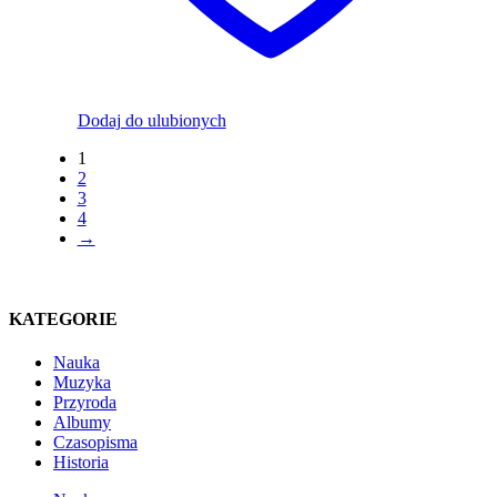
Dodaj do ulubionych
1
2
3
4
→
KATEGORIE
Nauka
Muzyka
Przyroda
Albumy
Czasopisma
Historia